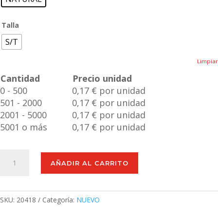
Talla
S/T
Limpiar
Cantidad
Precio unidad
0 - 500
0,17 € por unidad
501 - 2000
0,17 € por unidad
2001 - 5000
0,17 € por unidad
5001 o más
0,17 € por unidad
Llavero
AÑADIR AL CARRITO
Rascador
Hielo
Ucko
cantidad
SKU:
20418
Categoría:
NUEVO