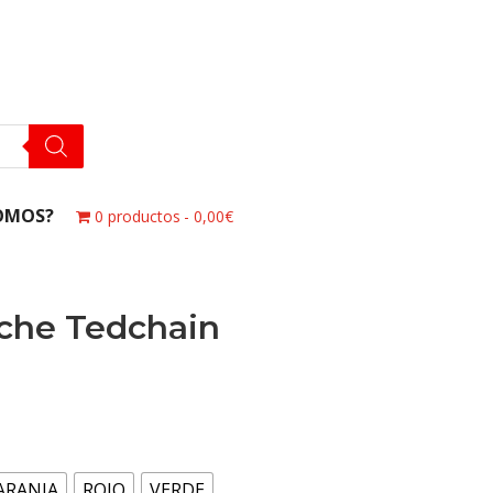
OMOS?
0 productos
0,00€
uche Tedchain
ARANJA
ROJO
VERDE