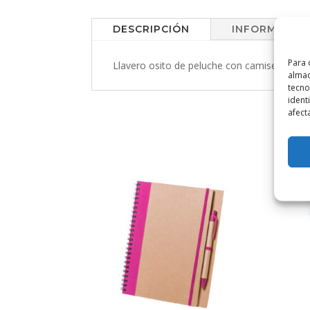
DESCRIPCIÓN
INFORMACIÓN
Para 
Llavero osito de peluche con camisetitas en
almac
tecno
ident
afect