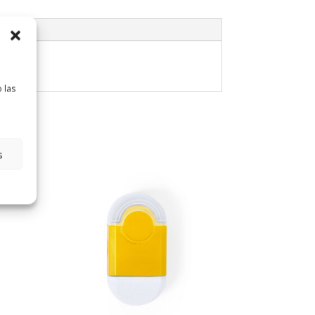
 las
s