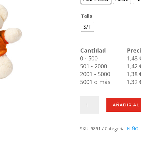
Talla
S/T
Cantidad
Prec
0 - 500
1,48 
501 - 2000
1,42 
2001 - 5000
1,38 
5001 o más
1,32 
Llavero
AÑADIR AL
Peluche
Tedchain
cantidad
SKU:
9891
Categoría:
NIÑO