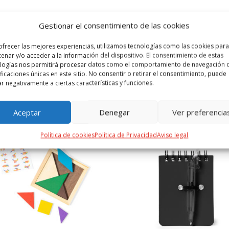
 ADICIONAL
VALORACIONES (0)
Gestionar el consentimiento de las cookies
ofrecer las mejores experiencias, utilizamos tecnologías como las cookies para
 divertida gama de vivos colores.
enar y/o acceder a la información del dispositivo. El consentimiento de estas
logías nos permitirá procesar datos como el comportamiento de navegación o
ificaciones únicas en este sitio. No consentir o retirar el consentimiento, puede
ar negativamente a ciertas características y funciones.
PRODUCTOS RELACIONADOS
Aceptar
Denegar
Ver preferencia
Política de cookies
Política de Privacidad
Aviso legal