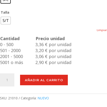
Talla
S/T
Limpiar
Cantidad
Precio unidad
0 - 500
3,36 € por unidad
501 - 2000
3,20 € por unidad
2001 - 5000
3,06 € por unidad
5001 o más
2,90 € por unidad
Llavero
AÑADIR AL CARRITO
Navaja
Spiet
cantidad
SKU:
21010
Categoría:
NUEVO