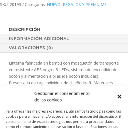
SKU:
20193
Categorías:
NUEVO
,
REGALOS Y PREMIUMS
DESCRIPCIÓN
INFORMACIÓN ADICIONAL
VALORACIONES (0)
Linterna fabricada en bambú con mosquetón de transporte
en resistente ABS negro. 3 LEDs, sistema de encendido de
botón y alimentación a pilas (de botón incluidas).
Presentada en caja individual de diseño kraft. Materiales
como el bambú fomentan la utilización de materias primas
Gestionar el consentimiento
naturales reduciendo las emisiones contaminantes.
de las cookies
Además, el bambú proviene de una planta de gran
resistencia y versatilidad, con crecimiento y regeneración
Para ofrecer las mejores experiencias, utilizamos tecnologías como las
rápida, siendo una excelente alternativa al uso de madera
cookies para almacenar y/o acceder a la información del dispositivo. El
consentimiento de estas tecnologías nos permitirá procesar datos
tradicional.
como el comportamiento de navegación o las identificaciones únicas