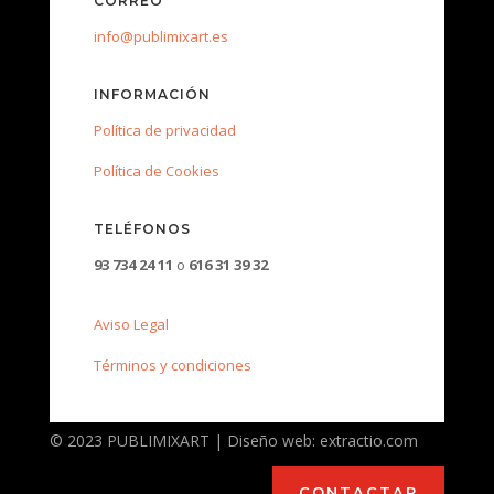
CORREO
info@publimixart.es
INFORMACIÓN
Política de privacidad
Política de Cookies
TELÉFONOS
93 734 24 11
o
616 31 39 32
Aviso Legal
Términos y condiciones
© 2023 PUBLIMIXART | Diseño web: extractio.com
CONTACTAR