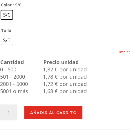
Color
: S/C
S/C
Talla
S/T
Limpiar
Cantidad
Precio unidad
0 - 500
1,82 € por unidad
501 - 2000
1,78 € por unidad
2001 - 5000
1,72 € por unidad
5001 o más
1,68 € por unidad
Linterna
AÑADIR AL CARRITO
Gus
cantidad