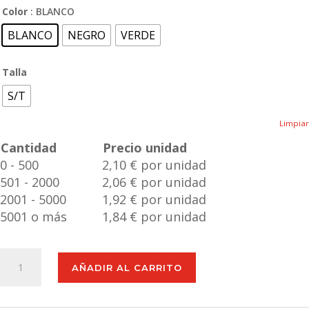
Color
: BLANCO
BLANCO
NEGRO
VERDE
Talla
S/T
Limpiar
Cantidad
Precio unidad
0 - 500
2,10 € por unidad
501 - 2000
2,06 € por unidad
2001 - 5000
1,92 € por unidad
5001 o más
1,84 € por unidad
Libreta
AÑADIR AL CARRITO
Zubar
cantidad