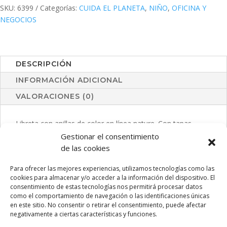
SKU:
6399
Categorías:
CUIDA EL PLANETA
,
NIÑO
,
OFICINA Y
NEGOCIOS
DESCRIPCIÓN
INFORMACIÓN ADICIONAL
VALORACIONES (0)
Libreta con anillas de color en línea nature. Con tapas
rígidas en cartón reciclado y elástico de cierre en colores
Gestionar el consentimiento
naturales. Con 80 hojas de disposición a una raya y diseño
de las cookies
eco.
Para ofrecer las mejores experiencias, utilizamos tecnologías como las
cookies para almacenar y/o acceder a la información del dispositivo. El
consentimiento de estas tecnologías nos permitirá procesar datos
como el comportamiento de navegación o las identificaciones únicas
PRODUCTOS RELACIONADOS
en este sitio. No consentir o retirar el consentimiento, puede afectar
negativamente a ciertas características y funciones.