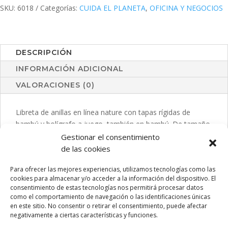
SKU:
6018
Categorías:
CUIDA EL PLANETA
,
OFICINA Y NEGOCIOS
DESCRIPCIÓN
INFORMACIÓN ADICIONAL
VALORACIONES (0)
Libreta de anillas en línea nature con tapas rígidas de
bambú y bolígrafo a juego, también en bambú. De tamaño
compacto, con elástico de cierre en elegante color negro.
Gestionar el consentimiento
Incluye 70 hojas con disposición a una raya y diseño eco.
de las cookies
Bolígrafo con cartucho jumbo y tinta azul.
Para ofrecer las mejores experiencias, utilizamos tecnologías como las
cookies para almacenar y/o acceder a la información del dispositivo. El
consentimiento de estas tecnologías nos permitirá procesar datos
como el comportamiento de navegación o las identificaciones únicas
PRODUCTOS RELACIONADOS
en este sitio. No consentir o retirar el consentimiento, puede afectar
negativamente a ciertas características y funciones.