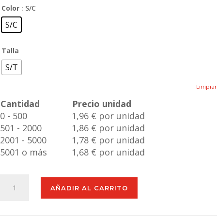
Color
: S/C
S/C
Talla
S/T
Limpiar
Cantidad
Precio unidad
0 - 500
1,96 € por unidad
501 - 2000
1,86 € por unidad
2001 - 5000
1,78 € por unidad
5001 o más
1,68 € por unidad
Libreta
AÑADIR AL CARRITO
Tumiz
cantidad