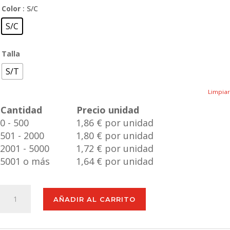
Color
: S/C
S/C
Talla
S/T
Limpiar
Cantidad
Precio unidad
0 - 500
1,86 € por unidad
501 - 2000
1,80 € por unidad
2001 - 5000
1,72 € por unidad
5001 o más
1,64 € por unidad
Libreta
AÑADIR AL CARRITO
Neyla
cantidad