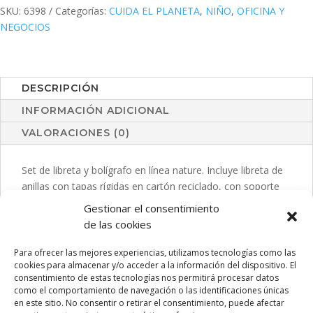
SKU:
6398
Categorías:
CUIDA EL PLANETA
,
NIÑO
,
OFICINA Y
NEGOCIOS
DESCRIPCIÓN
INFORMACIÓN ADICIONAL
VALORACIONES (0)
Set de libreta y bolígrafo en línea nature. Incluye libreta de
anillas con tapas rígidas en cartón reciclado, con soporte
para bolígrafo, 80 hojas de disposición a una raya y diseño
Gestionar el consentimiento
eco. Bolígrafo de mecanismo pulsador, con cuerpo en
de las cookies
cartón reciclado -tinta azul-.
Para ofrecer las mejores experiencias, utilizamos tecnologías como las
cookies para almacenar y/o acceder a la información del dispositivo. El
consentimiento de estas tecnologías nos permitirá procesar datos
como el comportamiento de navegación o las identificaciones únicas
PRODUCTOS RELACIONADOS
en este sitio. No consentir o retirar el consentimiento, puede afectar