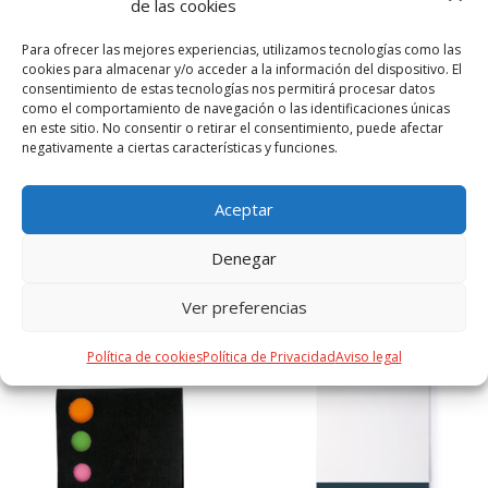
suave y resistente. En color blanco y con distintivo Natural
de las cookies
Stone en la parte superior. De cartucho jumbo y en tinta
Para ofrecer las mejores experiencias, utilizamos tecnologías como las
azul. El material usado en la elaboración de la libreta es
cookies para almacenar y/o acceder a la información del dispositivo. El
100% reciclable y libre de cloro, con propiedades
consentimiento de estas tecnologías nos permitirá procesar datos
impermeables, altamente resistente y lavable,
como el comportamiento de navegación o las identificaciones únicas
convirtiéndose así en una alternativa ecológica y sostenible
en este sitio. No consentir o retirar el consentimiento, puede afectar
negativamente a ciertas características y funciones.
frente al papel convencional, cuyo origen no es el
tradicional ni proviene de los árboles. Presentado en bolsa
individual reciclada
Aceptar
Denegar
PRODUCTOS RELACIONADOS
Ver preferencias
Política de cookies
Política de Privacidad
Aviso legal