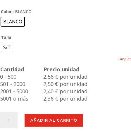
Color
: BLANCO
BLANCO
Talla
S/T
Limpiar
Cantidad
Precio unidad
0 - 500
2,56 € por unidad
501 - 2000
2,50 € por unidad
2001 - 5000
2,40 € por unidad
5001 o más
2,36 € por unidad
Libreta
AÑADIR AL CARRITO
Amber
cantidad