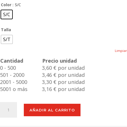
Color
: S/C
S/C
Talla
S/T
Limpiar
Cantidad
Precio unidad
0 - 500
3,60 € por unidad
501 - 2000
3,46 € por unidad
2001 - 5000
3,30 € por unidad
5001 o más
3,16 € por unidad
Juego
AÑADIR AL CARRITO
Thumper
cantidad