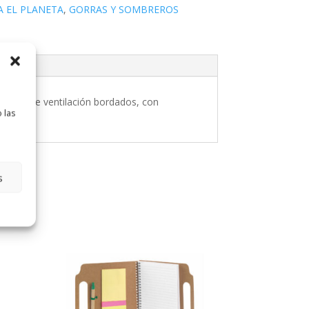
A EL PLANETA
,
GORRAS Y SOMBREROS
ificios de ventilación bordados, con
 las
s