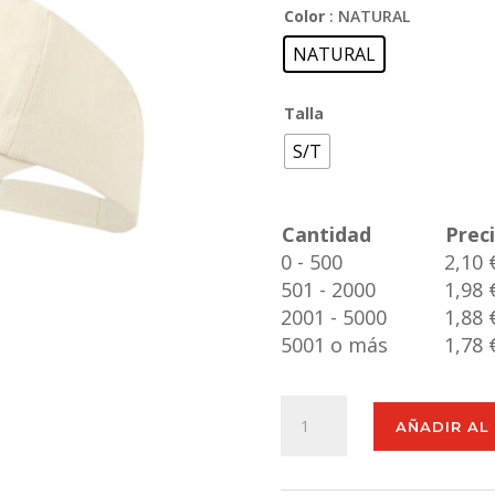
Color
: NATURAL
NATURAL
Talla
S/T
Cantidad
Prec
0 - 500
2,10 
501 - 2000
1,98 
2001 - 5000
1,88 
5001 o más
1,78 
Gorra
AÑADIR AL
Zonner
cantidad