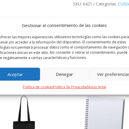
SKU:
6421
Categorías:
CUID
Gestionar el consentimiento de las cookies
 ADICIONAL
VALORACIONES (0)
ofrecer las mejores experiencias, utilizamos tecnologías como las cookies para
enar y/o acceder a la información del dispositivo. El consentimiento de estas
 orgánico de suave acabado crudo. Con cierre ajustable de velcro y or
logías nos permitirá procesar datos como el comportamiento de navegación o
ificaciones únicas en este sitio. No consentir o retirar el consentimiento, puede
ar negativamente a ciertas características y funciones.
Aceptar
Denegar
Ver preferencia
PRODUCTOS RELACIONADOS
Política de cookies
Política de Privacidad
Aviso legal