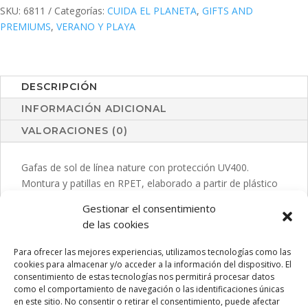
SKU:
6811
Categorías:
CUIDA EL PLANETA
,
GIFTS AND
PREMIUMS
,
VERANO Y PLAYA
DESCRIPCIÓN
INFORMACIÓN ADICIONAL
VALORACIONES (0)
Gafas de sol de línea nature con protección UV400.
Montura y patillas en RPET, elaborado a partir de plástico
reciclado para así fomentar la reutilización de residuos
Gestionar el consentimiento
plásticos y contribuir a la sostenibilidad del planeta. Lentes
de las cookies
AC (acetato de celulosa) en color negro, disponibles en
variada gama de colores. Presentada en atractiva bolsa de
Para ofrecer las mejores experiencias, utilizamos tecnologías como las
diseño eco.
cookies para almacenar y/o acceder a la información del dispositivo. El
consentimiento de estas tecnologías nos permitirá procesar datos
como el comportamiento de navegación o las identificaciones únicas
en este sitio. No consentir o retirar el consentimiento, puede afectar