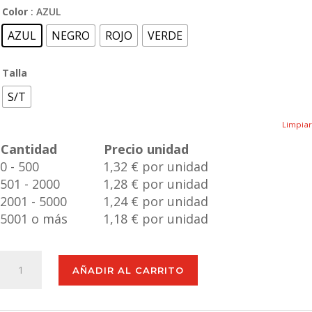
Color
: AZUL
AZUL
NEGRO
ROJO
VERDE
Talla
S/T
Limpiar
Cantidad
Precio unidad
0 - 500
1,32 € por unidad
501 - 2000
1,28 € por unidad
2001 - 5000
1,24 € por unidad
5001 o más
1,18 € por unidad
Gafas
AÑADIR AL CARRITO
Sol
Sigma
cantidad