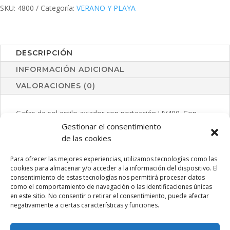
SKU:
4800
Categoría:
VERANO Y PLAYA
DESCRIPCIÓN
INFORMACIÓN ADICIONAL
VALORACIONES (0)
Gafas de sol estilo aviador con portección UV400. Con
montura metálica en brillantes colores y lentes espejadas a
Gestionar el consentimiento
juego.
de las cookies
Para ofrecer las mejores experiencias, utilizamos tecnologías como las
cookies para almacenar y/o acceder a la información del dispositivo. El
consentimiento de estas tecnologías nos permitirá procesar datos
PRODUCTOS RELACIONADOS
como el comportamiento de navegación o las identificaciones únicas
en este sitio. No consentir o retirar el consentimiento, puede afectar
negativamente a ciertas características y funciones.