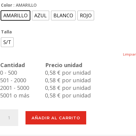
Color
: AMARILLO
AMARILLO
AZUL
BLANCO
ROJO
Talla
S/T
Limpiar
Cantidad
Precio unidad
0 - 500
0,58 € por unidad
501 - 2000
0,58 € por unidad
2001 - 5000
0,58 € por unidad
5001 o más
0,58 € por unidad
Gafas
AÑADIR AL CARRITO
Sol
Kindux
cantidad