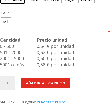
Talla
S/T
Limpiar
Cantidad
Precio unidad
0 - 500
0,64 € por unidad
501 - 2000
0,62 € por unidad
2001 - 5000
0,60 € por unidad
5001 o más
0,58 € por unidad
Frisbee
AÑADIR AL CARRITO
Girox
cantidad
SKU:
4579
Categoría:
VERANO Y PLAYA