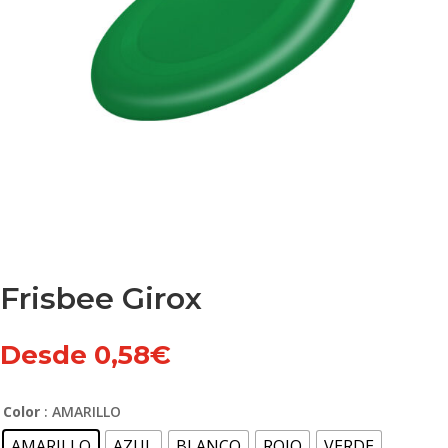
Frisbee Girox
Desde
0,58
€
Color
: AMARILLO
AMARILLO
AZUL
BLANCO
ROJO
VERDE