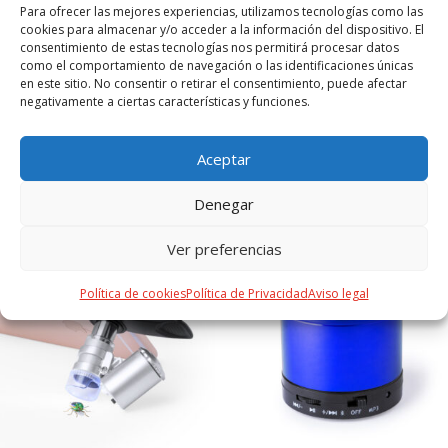
corriente y cable USB incluido de 1 m de largo, con soporte
Para ofrecer las mejores experiencias, utilizamos tecnologías como las
cookies para almacenar y/o acceder a la información del dispositivo. El
para montaje en la pared. Sensor externo con alimentación
consentimiento de estas tecnologías nos permitirá procesar datos
a pilas (2xAAA no incluidas). Presentación en caja individual
como el comportamiento de navegación o las identificaciones únicas
de diseño kraft, con manual de instrucciones en español e
en este sitio. No consentir o retirar el consentimiento, puede afectar
inglés.
negativamente a ciertas características y funciones.
Aceptar
PRODUCTOS RELACIONADOS
Denegar
Ver preferencias
Política de cookies
Política de Privacidad
Aviso legal