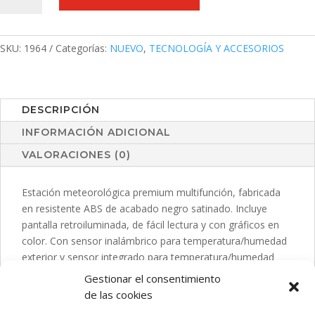
Lautar
cantidad
SKU:
1964
Categorías:
NUEVO
,
TECNOLOGÍA Y ACCESORIOS
DESCRIPCIÓN
INFORMACIÓN ADICIONAL
VALORACIONES (0)
Estación meteorológica premium multifunción, fabricada
en resistente ABS de acabado negro satinado. Incluye
pantalla retroiluminada, de fácil lectura y con gráficos en
color. Con sensor inalámbrico para temperatura/humedad
exterior y sensor integrado para temperatura/humedad
interior. Funciones alarma y calendario, con APP disponible
Gestionar el consentimiento
-compatible con iOS/ Android- para control remoto a
de las cookies
través de red WiFi y funciones extra. Adaptador de