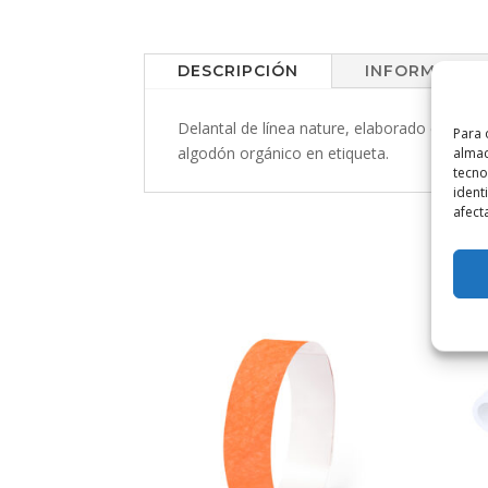
DESCRIPCIÓN
INFORMACIÓN
Delantal de línea nature, elaborado en materi
Para 
algodón orgánico en etiqueta.
almac
tecno
ident
afect