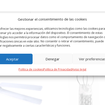
 ADICIONAL
VALORACIONES (0)
Gestionar el consentimiento de las cookies
al 100% algodón orgánico. Con bolsillo frontal y cintas de ajuste, de c
ofrecer las mejores experiencias, utilizamos tecnologías como las cookies para
enar y/o acceder a la información del dispositivo. El consentimiento de estas
logías nos permitirá procesar datos como el comportamiento de navegación o
ificaciones únicas en este sitio. No consentir o retirar el consentimiento, puede
ar negativamente a ciertas características y funciones.
PRODUCTOS RELACIONADOS
Aceptar
Denegar
Ver preferencia
Política de cookies
Política de Privacidad
Aviso legal