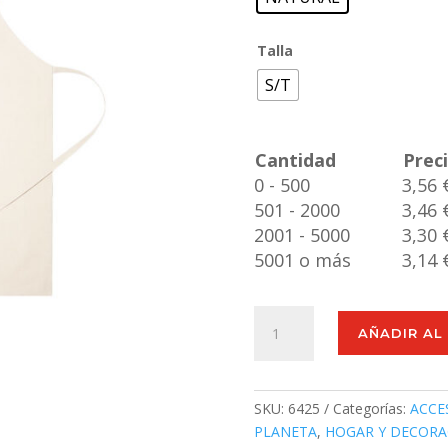
Talla
S/T
Cantidad
Prec
0 - 500
3,56 
501 - 2000
3,46 
2001 - 5000
3,30 
5001 o más
3,14 
Delantal
AÑADIR AL
Riffox
cantidad
SKU:
6425
Categorías:
ACCE
PLANETA
,
HOGAR Y DECORA