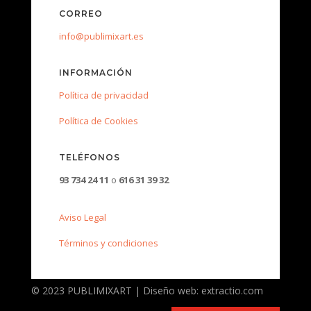
CORREO
info@publimixart.es
INFORMACIÓN
Política de privacidad
Política de Cookies
TELÉFONOS
93 734 24 11
o
616 31 39 32
Aviso Legal
Términos y condiciones
© 2023 PUBLIMIXART | Diseño web: extractio.com