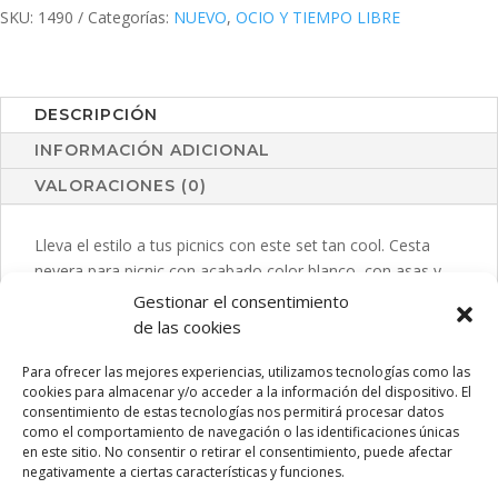
cantidad
SKU:
1490
Categorías:
NUEVO
,
OCIO Y TIEMPO LIBRE
DESCRIPCIÓN
INFORMACIÓN ADICIONAL
VALORACIONES (0)
Lleva el estilo a tus picnics con este set tan cool. Cesta
nevera para picnic con acabado color blanco, con asas y
cintas de ajuste en color gris. Ideal para dos personas
Gestionar el consentimiento
gracias a sus dos completos servicios y multitud de
de las cookies
accesorios. Incluye original nevera con interior isotermo de
Para ofrecer las mejores experiencias, utilizamos tecnologías como las
aluminio.
cookies para almacenar y/o acceder a la información del dispositivo. El
consentimiento de estas tecnologías nos permitirá procesar datos
como el comportamiento de navegación o las identificaciones únicas
en este sitio. No consentir o retirar el consentimiento, puede afectar
PRODUCTOS RELACIONADOS
negativamente a ciertas características y funciones.