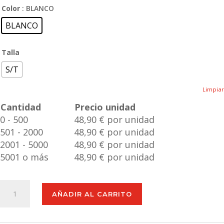
Color
: BLANCO
BLANCO
Talla
S/T
Limpiar
Cantidad
Precio unidad
0 - 500
48,90 € por unidad
501 - 2000
48,90 € por unidad
2001 - 5000
48,90 € por unidad
5001 o más
48,90 € por unidad
Cesta
AÑADIR AL CARRITO
Nevera
Picnic
Midland