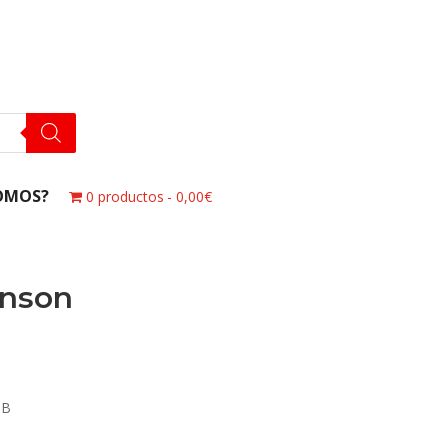
OMOS?
0 productos
0,00€
onson
SB