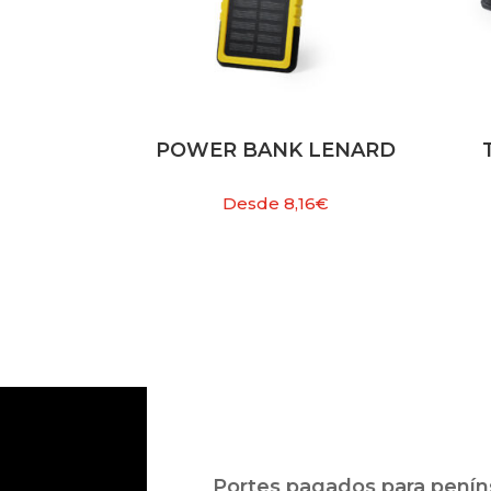
POWER BANK LENARD
Desde
8,16
€
Portes pagados para peníns