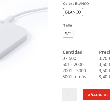
Color
: BLANCO
BLANCO
Talla
S/T
Cantidad
Prec
0 - 500
3,70 
501 - 2000
3,60 
2001 - 5000
3,50 
5001 o más
3,40 
Cargador
AÑADIR AL
Donson
cantidad