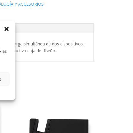
LOGÍA Y ACCESORIOS
 para carga simultánea de dos dispositivos.
 en atractiva caja de diseño.
 las
s