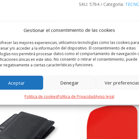
SKU:
5764
Categoría:
TECNO
 ADICIONAL
VALORACIONES (0)
Gestionar el consentimiento de las cookies
ofrecer las mejores experiencias, utilizamos tecnologías como las cookies para
 en color blanco. Con salida USB dual extra de 2.100 mA de capacidad
enar y/o acceder a la información del dispositivo. El consentimiento de estas
positivos equipados con tecnología de carga inalámbrica y presentado
logías nos permitirá procesar datos como el comportamiento de navegación o
ificaciones únicas en este sitio. No consentir o retirar el consentimiento, puede
ar negativamente a ciertas características y funciones.
PRODUCTOS RELACIONADOS
Aceptar
Denegar
Ver preferencia
Política de cookies
Política de Privacidad
Aviso legal