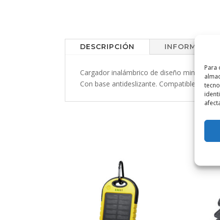
DESCRIPCIÓN
INFORMACIÓN
Para 
Cargador inalámbrico de diseño minimalista
almac
Con base antideslizante. Compatible con dis
tecno
ident
afect