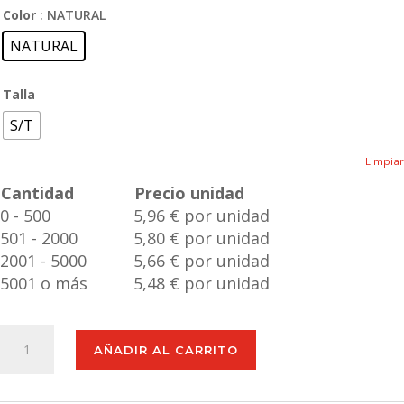
Color
: NATURAL
NATURAL
Talla
S/T
Limpiar
Cantidad
Precio unidad
0 - 500
5,96 € por unidad
501 - 2000
5,80 € por unidad
2001 - 5000
5,66 € por unidad
5001 o más
5,48 € por unidad
Cargador
AÑADIR AL CARRITO
Birniax
cantidad