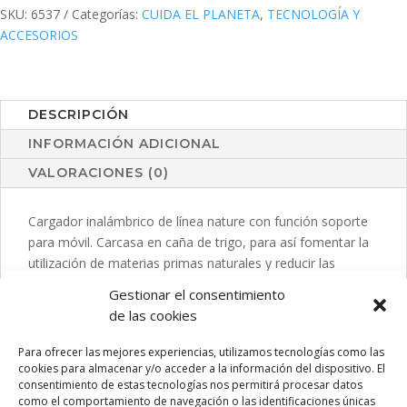
SKU:
6537
Categorías:
CUIDA EL PLANETA
,
TECNOLOGÍA Y
ACCESORIOS
DESCRIPCIÓN
INFORMACIÓN ADICIONAL
VALORACIONES (0)
Cargador inalámbrico de línea nature con función soporte
para móvil. Carcasa en caña de trigo, para así fomentar la
utilización de materias primas naturales y reducir las
emisiones contaminantes. Con función carga rápida de
Gestionar el consentimiento
10W y compatible con dispositivos equipados con
de las cookies
tecnología de carga inalámbrica. Con luz indicadora de
estado de carga y cable de 100 cm. Amplia superficie de
Para ofrecer las mejores experiencias, utilizamos tecnologías como las
marcaje, presentado en atractiva caja de diseño eco.
cookies para almacenar y/o acceder a la información del dispositivo. El
consentimiento de estas tecnologías nos permitirá procesar datos
como el comportamiento de navegación o las identificaciones únicas