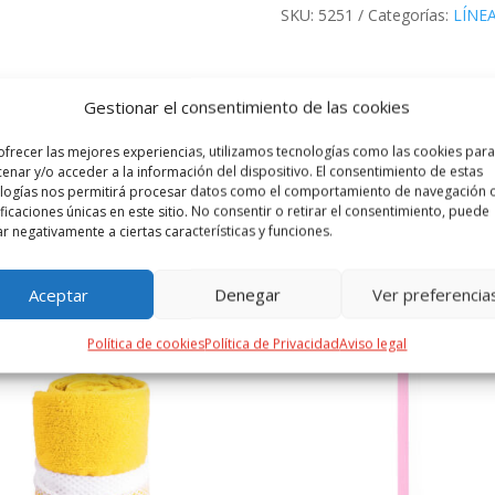
SKU:
5251
Categorías:
LÍNE
 ADICIONAL
VALORACIONES (0)
Gestionar el consentimiento de las cookies
ofrecer las mejores experiencias, utilizamos tecnologías como las cookies para
ter transpirable de 140g/m2 con textura de algodón. Especialmente 
enar y/o acceder a la información del dispositivo. El consentimiento de estas
logías nos permitirá procesar datos como el comportamiento de navegación o
ificaciones únicas en este sitio. No consentir o retirar el consentimiento, puede
ar negativamente a ciertas características y funciones.
PRODUCTOS RELACIONADOS
Aceptar
Denegar
Ver preferencia
Política de cookies
Política de Privacidad
Aviso legal