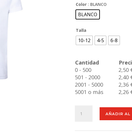
Color
: BLANCO
BLANCO
Talla
10-12
4-5
6-8
Cantidad
Prec
0 - 500
2,50 
501 - 2000
2,40 
2001 - 5000
2,36 
5001 o más
2,26 
Camiseta
AÑADIR AL
Niño
Krusly
cantidad