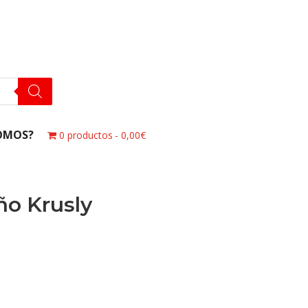
OMOS?
0 productos
0,00€
ño Krusly