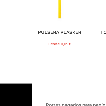
PULSERA PLASKER
T
Desde
0,09
€
Portes pagados para peníns