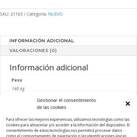
Ulken
cantidad
SKU:
21163
Categoría:
NUEVO
INFORMACIÓN ADICIONAL
VALORACIONES (0)
Información adicional
Peso
140 kg
Color
Gestionar el consentimiento
de las cookies
AZUL, BLANCO, GRIS, MARINO, NEGRO
Talla
Para ofrecer las mejores experiencias, utilizamos tecnologías como las
cookies para almacenar y/o acceder a la información del dispositivo. El
L, M, S, XL, XS
consentimiento de estas tecnologías nos permitirá procesar datos
como el comportamiento de navegación o las identificaciones únicas