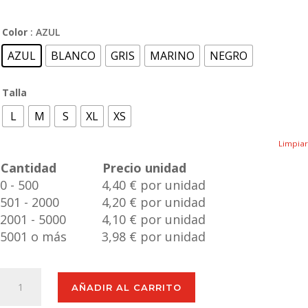
Color
: AZUL
AZUL
BLANCO
GRIS
MARINO
NEGRO
Talla
L
M
S
XL
XS
Limpiar
Cantidad
Precio unidad
0 - 500
4,40 € por unidad
501 - 2000
4,20 € por unidad
2001 - 5000
4,10 € por unidad
5001 o más
3,98 € por unidad
Camiseta
AÑADIR AL CARRITO
Adulto
Tecnic