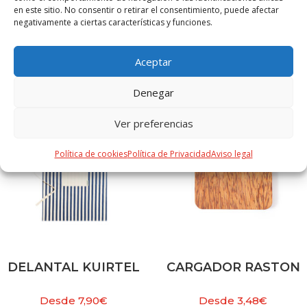
en este sitio. No consentir o retirar el consentimiento, puede afectar
negativamente a ciertas características y funciones.
PRODUCTOS RELACIONADOS
Aceptar
Denegar
Ver preferencias
Política de cookies
Política de Privacidad
Aviso legal
DELANTAL KUIRTEL
CARGADOR RASTON
Desde
7,90
€
Desde
3,48
€