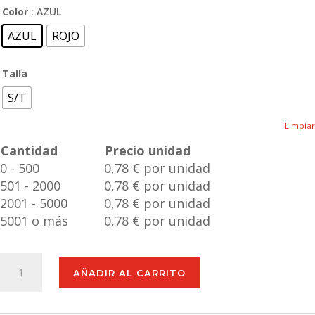
Color
: AZUL
AZUL
ROJO
Talla
S/T
Limpiar
Cantidad
Precio unidad
0 - 500
0,78 € por unidad
501 - 2000
0,78 € por unidad
2001 - 5000
0,78 € por unidad
5001 o más
0,78 € por unidad
Calculadora
AÑADIR AL CARRITO
Ozone
cantidad