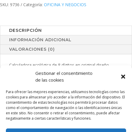
SKU:
9736
Categoría:
OFICINA Y NEGOCIOS
DESCRIPCIÓN
INFORMACIÓN ADICIONAL
VALORACIONES (0)
Calculadora ecológica de 8 dígitos en original diseño
bicolor y funcionamiento con agua. Teclas de suave
Gestionar el consentimiento
acabado, dosificador incluido y presentada en caja
de las cookies
individual.
Para ofrecer las mejores experiencias, utilizamos tecnologías como las
cookies para almacenar y/o acceder a la información del dispositivo. El
consentimiento de estas tecnologías nos permitirá procesar datos
como el comportamiento de navegación o las identificaciones únicas
PRODUCTOS RELACIONADOS
en este sitio. No consentir o retirar el consentimiento, puede afectar
negativamente a ciertas características y funciones.