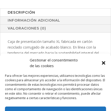
DESCRIPCIÓN
INFORMACIÓN ADICIONAL
VALORACIONES (0)
Caja de presentación tamaño XL fabricada en cartón
reciclado corrugado de acabado blanco. En línea con la
tendencia del mercado hacia la sostenibilidad integral del
regalo, ofreciendo soluciones de origen reciclado con el fin
Gestionar el consentimiento
de ayudar a la mejora y conservación de nuestro planeta.
de las cookies
Para ofrecer las mejores experiencias, utilizamos tecnologías como las
cookies para almacenar y/o acceder a la información del dispositivo. El
consentimiento de estas tecnologías nos permitirá procesar datos
PRODUCTOS RELACIONADOS
como el comportamiento de navegación o las identificaciones únicas
en este sitio. No consentir o retirar el consentimiento, puede afectar
negativamente a ciertas características y funciones.