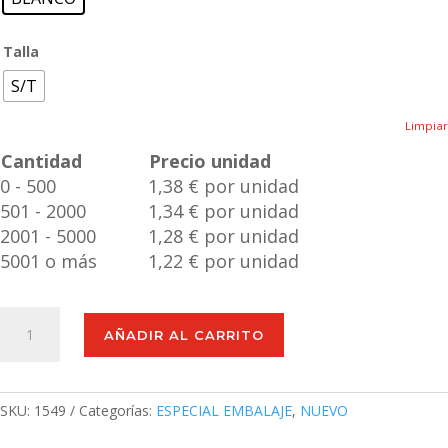
Talla
S/T
Limpiar
Cantidad
Precio unidad
0 - 500
1,38 € por unidad
501 - 2000
1,34 € por unidad
2001 - 5000
1,28 € por unidad
5001 o más
1,22 € por unidad
Caja
AÑADIR AL CARRITO
Presentación
Magdus
cantidad
SKU:
1549
Categorías:
ESPECIAL EMBALAJE
,
NUEVO