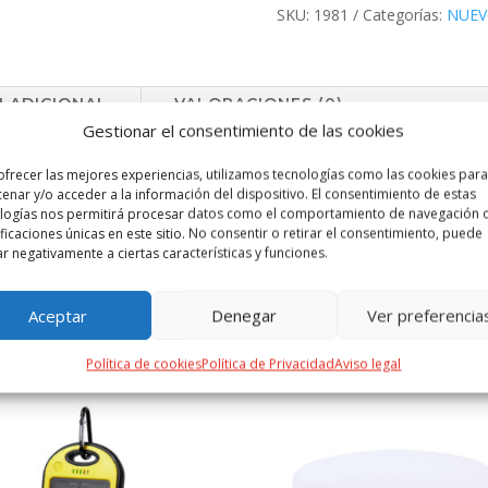
cantidad
SKU:
1981
Categorías:
NUE
 ADICIONAL
VALORACIONES (0)
Gestionar el consentimiento de las cookies
 en RABS y en elegante color blanco, con cables y detalles en cuero re
ofrecer las mejores experiencias, utilizamos tecnologías como las cookies para
nvierte al cable en extensible. Con conexiones de entrada Tipo C y US
enar y/o acceder a la información del dispositivo. El consentimiento de estas
 el cuero reciclado proceden del reciclado de artículos al final de su
logías nos permitirá procesar datos como el comportamiento de navegación o
ificaciones únicas en este sitio. No consentir o retirar el consentimiento, puede
que garantiza el origen reciclado de los mismos.
ar negativamente a ciertas características y funciones.
Aceptar
Denegar
Ver preferencia
PRODUCTOS RELACIONADOS
Política de cookies
Política de Privacidad
Aviso legal