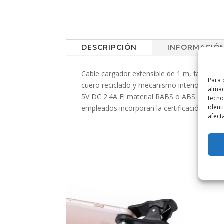
DESCRIPCIÓN
INFORMACIÓN
Cable cargador extensible de 1 m, fabricado
Para 
cuero reciclado y mecanismo interior que co
almac
5V DC 2.4A El material RABS o ABS Reciclado y
tecno
ident
empleados incorporan la certificación RCS, 
afect