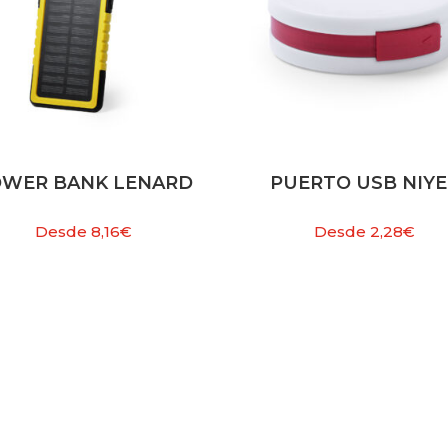
OWER BANK LENARD
PUERTO USB NIYE
Desde
8,16
€
Desde
2,28
€