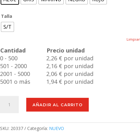
Talla
S/T
Limpiar
Cantidad
Precio unidad
0 - 500
2,26 € por unidad
501 - 2000
2,16 € por unidad
2001 - 5000
2,06 € por unidad
5001 o más
1,94 € por unidad
Braga
AÑADIR AL CARRITO
Duvan
cantidad
SKU:
20337
Categoría:
NUEVO