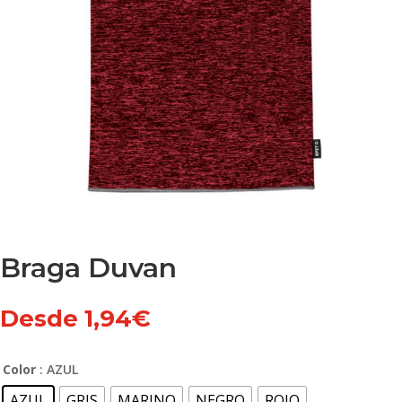
Braga Duvan
Desde
1,94
€
Color
: AZUL
AZUL
GRIS
MARINO
NEGRO
ROJO