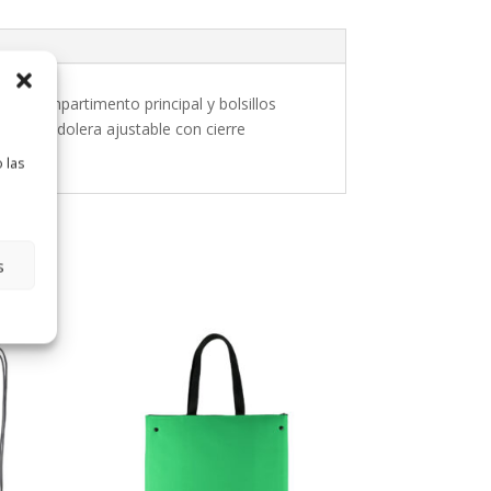
ris. Compartimento principal y bolsillos
cinta bandolera ajustable con cierre
 las
s