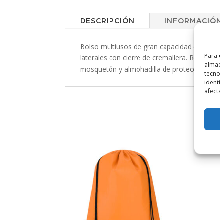
DESCRIPCIÓN
INFORMACIÓN
Bolso multiusos de gran capacidad en resiste
Para 
laterales con cierre de cremallera. Resisten
almac
mosquetón y almohadilla de protección par
tecno
ident
afect