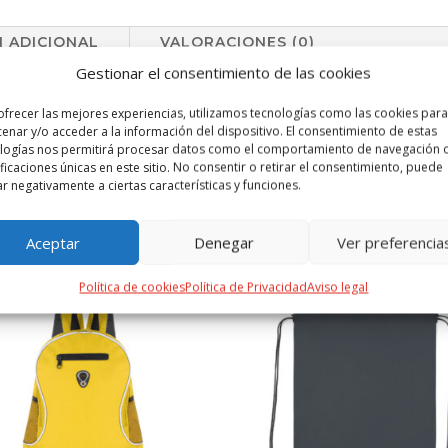
 ADICIONAL
VALORACIONES (0)
Gestionar el consentimiento de las cookies
nte poliéster 600D. De diseño bicolor, con base y detalles en color g
ofrecer las mejores experiencias, utilizamos tecnologías como las cookies para
tes asas de transporte en nylon, con cierre de velcro a juego. Incluye 
enar y/o acceder a la información del dispositivo. El consentimiento de estas
a el hombro a juego. Base reforzada.
logías nos permitirá procesar datos como el comportamiento de navegación o
ificaciones únicas en este sitio. No consentir o retirar el consentimiento, puede
ar negativamente a ciertas características y funciones.
PRODUCTOS RELACIONADOS
Aceptar
Denegar
Ver preferencia
Política de cookies
Política de Privacidad
Aviso legal