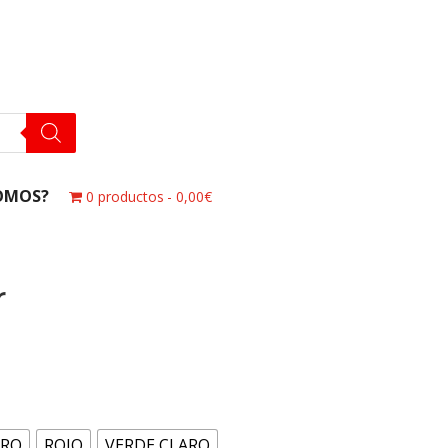
OMOS?
0 productos
0,00€
r
RO
ROJO
VERDE CLARO