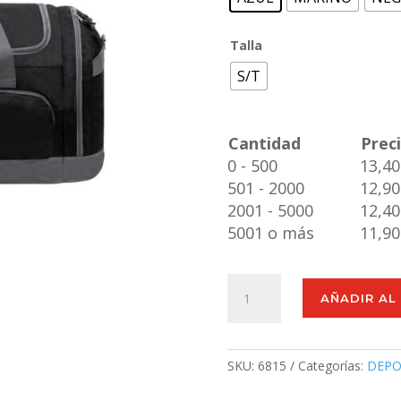
Talla
S/T
Cantidad
Prec
0 - 500
13,40
501 - 2000
12,90
2001 - 5000
12,40
5001 o más
11,90
Bolso
AÑADIR AL
Melbor
cantidad
SKU:
6815
Categorías:
DEPO