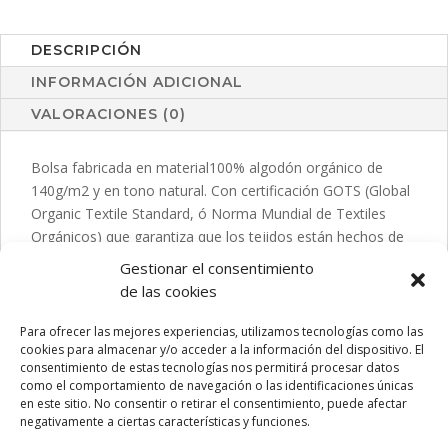
DESCRIPCIÓN
INFORMACIÓN ADICIONAL
VALORACIONES (0)
Bolsa fabricada en material100% algodón orgánico de
140g/m2 y en tono natural. Con certificación GOTS (Global
Organic Textile Standard, ó Norma Mundial de Textiles
Orgánicos) que garantiza que los tejidos están hechos de
fibras orgánicas. De acabado cosido, con asas medianas
Gestionar el consentimiento
reforzadas de 70 cm. Resistencia hasta 8kg, incluida
de las cookies
etiqueta con distintivo de algodón orgánico y hangtag en
cartón reciclado.
Para ofrecer las mejores experiencias, utilizamos tecnologías como las
cookies para almacenar y/o acceder a la información del dispositivo. El
consentimiento de estas tecnologías nos permitirá procesar datos
como el comportamiento de navegación o las identificaciones únicas
en este sitio. No consentir o retirar el consentimiento, puede afectar
PRODUCTOS RELACIONADOS
negativamente a ciertas características y funciones.