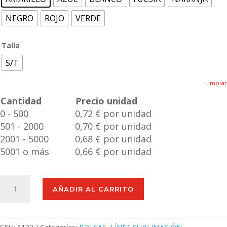
NEGRO
ROJO
VERDE
Talla
S/T
Limpiar
Cantidad
Precio unidad
0 - 500
0,72 € por unidad
501 - 2000
0,70 € por unidad
2001 - 5000
0,68 € por unidad
5001 o más
0,66 € por unidad
Bolsa
AÑADIR AL CARRITO
Plegable
Karent
cantidad