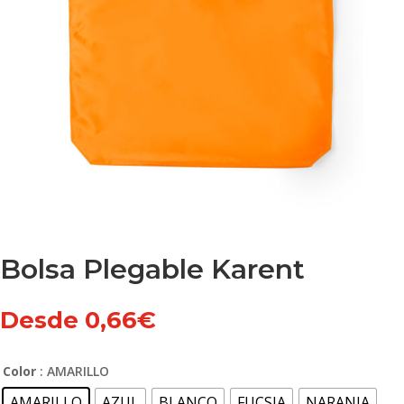
Bolsa Plegable Karent
Desde
0,66
€
Color
: AMARILLO
AMARILLO
AZUL
BLANCO
FUCSIA
NARANJA