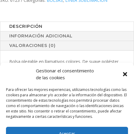
SKU:
6123
Categorías:
BOLSAS
,
LÍNEA SUBLIMACIÓN
DESCRIPCIÓN
INFORMACIÓN ADICIONAL
VALORACIONES (0)
Bolsa plegable en llamativos colores. De suave poliéster
190T, con cómodas asas y fácil plegado cuadrado.
Gestionar el consentimiento
de las cookies
Para ofrecer las mejores experiencias, utilizamos tecnologías como las
PRODUCTOS RELACIONADOS
cookies para almacenar y/o acceder a la información del dispositivo. El
consentimiento de estas tecnologías nos permitirá procesar datos
como el comportamiento de navegación o las identificaciones únicas
en este sitio. No consentir o retirar el consentimiento, puede afectar
negativamente a ciertas características y funciones.
Aceptar