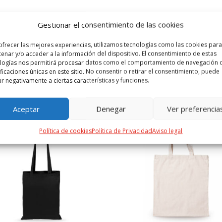
 ADICIONAL
VALORACIONES (0)
Gestionar el consentimiento de las cookies
ofrecer las mejores experiencias, utilizamos tecnologías como las cookies para
al 100% algodón de 105g/m2, con acabado en color natural. Cierre de
enar y/o acceder a la información del dispositivo. El consentimiento de estas
logías nos permitirá procesar datos como el comportamiento de navegación o
ificaciones únicas en este sitio. No consentir o retirar el consentimiento, puede
ar negativamente a ciertas características y funciones.
PRODUCTOS RELACIONADOS
Aceptar
Denegar
Ver preferencia
Política de cookies
Política de Privacidad
Aviso legal