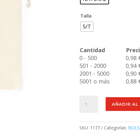
Talla
S/T
Cantidad
Prec
0 - 500
0,98 
501 - 2000
0,94 
2001 - 5000
0,90 
5001 o más
0,88 
Bolsa
AÑADIR AL
Miley
cantidad
SKU:
1177
Categorías:
BOLS