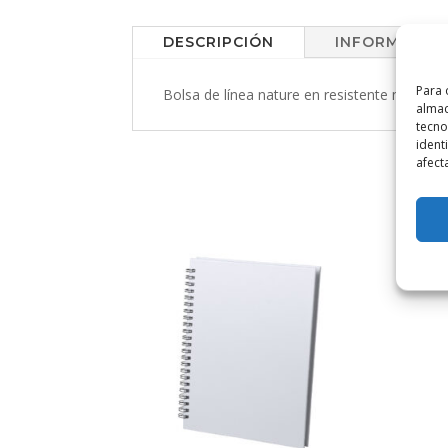
DESCRIPCIÓN
INFORMACIÓN
Para 
Bolsa de línea nature en resistente materi
almac
tecno
ident
afect