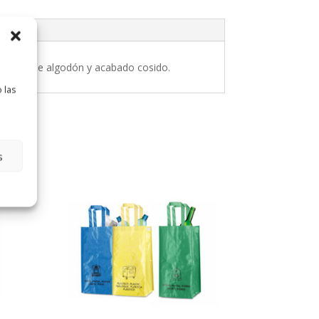
 cordón de algodón y acabado cosido.
 las
s