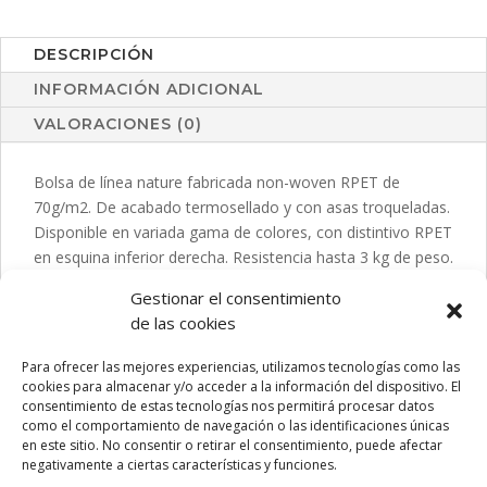
DESCRIPCIÓN
INFORMACIÓN ADICIONAL
VALORACIONES (0)
Bolsa de línea nature fabricada non-woven RPET de
70g/m2. De acabado termosellado y con asas troqueladas.
Disponible en variada gama de colores, con distintivo RPET
en esquina inferior derecha. Resistencia hasta 3 kg de peso.
El material RPET se elabora a partir de plástico reciclado,
Gestionar el consentimiento
para así fomentar la reutilización de residuos plásticos y
de las cookies
ayudar a la sostenibilidad del planeta.
Para ofrecer las mejores experiencias, utilizamos tecnologías como las
cookies para almacenar y/o acceder a la información del dispositivo. El
consentimiento de estas tecnologías nos permitirá procesar datos
como el comportamiento de navegación o las identificaciones únicas
PRODUCTOS RELACIONADOS
en este sitio. No consentir o retirar el consentimiento, puede afectar
negativamente a ciertas características y funciones.