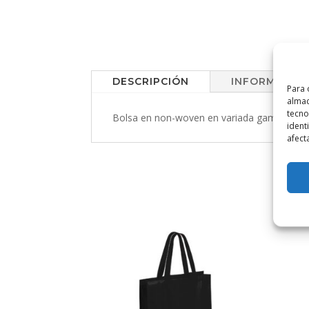
DESCRIPCIÓN
INFORMACIÓN
Para 
almac
tecno
Bolsa en non-woven en variada gama de vivo
ident
afect