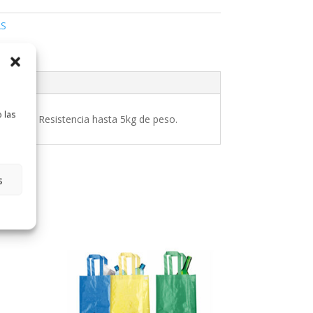
S
 las
ellado. Resistencia hasta 5kg de peso.
s