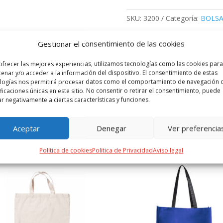
SKU:
3200
Categoría:
BOLSA
Gestionar el consentimiento de las cookies
 ADICIONAL
VALORACIONES (0)
ofrecer las mejores experiencias, utilizamos tecnologías como las cookies para
enar y/o acceder a la información del dispositivo. El consentimiento de estas
logías nos permitirá procesar datos como el comportamiento de navegación o
s colores. Con asas troqueladas reforzadas, fuelle y acabado termos
ificaciones únicas en este sitio. No consentir o retirar el consentimiento, puede
ar negativamente a ciertas características y funciones.
Aceptar
Denegar
Ver preferencia
PRODUCTOS RELACIONADOS
Política de cookies
Política de Privacidad
Aviso legal