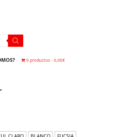
OMOS?
0 productos
0,00€
r
ZUL CLARO
BLANCO
FUCSIA