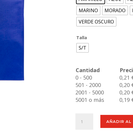
MARINO
MORADO
VERDE OSCURO
Talla
S/T
Cantidad
Prec
0 - 500
0,21 
501 - 2000
0,20 
2001 - 5000
0,20 
5001 o más
0,19 
Bolsa
AÑADIR AL
Blaster
cantidad