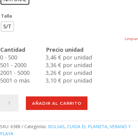
Talla
S/T
Limpiar
Cantidad
Precio unidad
0 - 500
3,46 € por unidad
501 - 2000
3,36 € por unidad
2001 - 5000
3,26 € por unidad
5001 o más
3,10 € por unidad
Bolsa
AÑADIR AL CARRITO
Bitalex
cantidad
SKU:
6388
Categorías:
BOLSAS
,
CUIDA EL PLANETA
,
VERANO Y
PLAYA