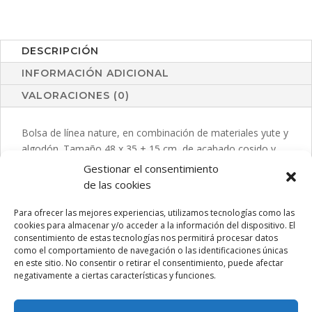
DESCRIPCIÓN
INFORMACIÓN ADICIONAL
VALORACIONES (0)
Bolsa de línea nature, en combinación de materiales yute y
algodón. Tamaño 48 x 35 + 15 cm, de acabado cosido y
con asas largas reforzadas de 90 cm en algodón.
Gestionar el consentimiento
Resistencia de hasta 9 kg de peso.
de las cookies
Para ofrecer las mejores experiencias, utilizamos tecnologías como las
cookies para almacenar y/o acceder a la información del dispositivo. El
consentimiento de estas tecnologías nos permitirá procesar datos
PRODUCTOS RELACIONADOS
como el comportamiento de navegación o las identificaciones únicas
en este sitio. No consentir o retirar el consentimiento, puede afectar
negativamente a ciertas características y funciones.