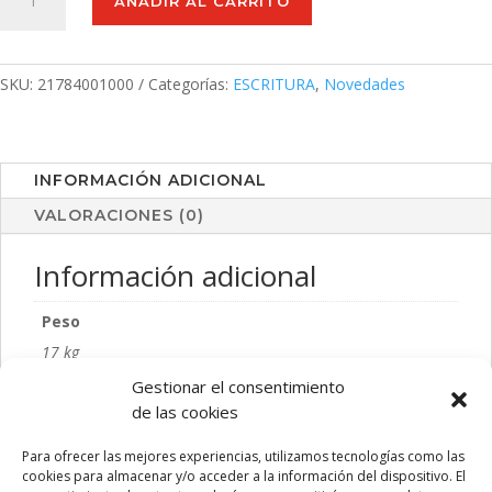
AÑADIR AL CARRITO
Reffel
cantidad
SKU:
21784001000
Categorías:
ESCRITURA
,
Novedades
INFORMACIÓN ADICIONAL
VALORACIONES (0)
Información adicional
Peso
17 kg
Gestionar el consentimiento
Talla
de las cookies
S/T
Para ofrecer las mejores experiencias, utilizamos tecnologías como las
Color
cookies para almacenar y/o acceder a la información del dispositivo. El