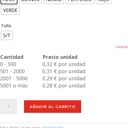
VERDE
Talla
S/T
Limpiar
Cantidad
Precio unidad
0 - 500
0,32 € por unidad
501 - 2000
0,31 € por unidad
2001 - 5000
0,29 € por unidad
5001 o más
0,28 € por unidad
Bolígrafo
AÑADIR AL CARRITO
Puntero
Alfil
cantidad