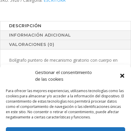
SKU:
5926
Categoría:
ESCRITURA
DESCRIPCIÓN
INFORMACIÓN ADICIONAL
VALORACIONES (0)
Bolígrafo puntero de mecanismo giratorio con cuerpo en
de suave acabado metalizado. Con clip cromado. En
Gestionar el consentimiento
variada gama de llamativos colores. Tinta azul.
de las cookies
Para ofrecer las mejores experiencias, utilizamos tecnologías como las
cookies para almacenar y/o acceder a la información del dispositivo. El
PRODUCTOS RELACIONADOS
consentimiento de estas tecnologías nos permitirá procesar datos
como el comportamiento de navegación o las identificaciones únicas
en este sitio. No consentir o retirar el consentimiento, puede afectar
negativamente a ciertas características y funciones.