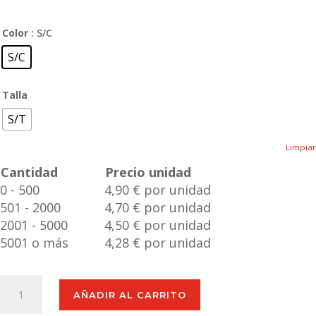
Color
: S/C
S/C
Talla
S/T
Limpiar
Cantidad
Precio unidad
0 - 500
4,90 € por unidad
501 - 2000
4,70 € por unidad
2001 - 5000
4,50 € por unidad
5001 o más
4,28 € por unidad
Bolígrafo
AÑADIR AL CARRITO
Multifunción
Rakars