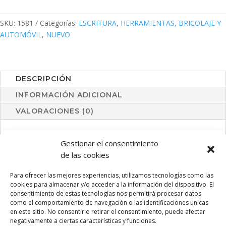
cantidad
SKU:
1581
Categorías:
ESCRITURA
,
HERRAMIENTAS, BRICOLAJE Y
AUTOMÓVIL
,
NUEVO
DESCRIPCIÓN
INFORMACIÓN ADICIONAL
VALORACIONES (0)
Bolígrafo multifunción de línea nature fabricado en bambú.
Gestionar el consentimiento
De mecanismo giratorio y en tinta azul, con clip metálico y
de las cookies
accesorios en cromado. Funciones bolígrafo, puntero táctil,
destornillador plano y philips; nivel y regla.
Para ofrecer las mejores experiencias, utilizamos tecnologías como las
cookies para almacenar y/o acceder a la información del dispositivo. El
consentimiento de estas tecnologías nos permitirá procesar datos
como el comportamiento de navegación o las identificaciones únicas
en este sitio. No consentir o retirar el consentimiento, puede afectar
PRODUCTOS RELACIONADOS
negativamente a ciertas características y funciones.