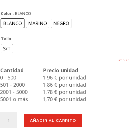
Color
: BLANCO
BLANCO
MARINO
NEGRO
Talla
S/T
Limpiar
Cantidad
Precio unidad
0 - 500
1,96 € por unidad
501 - 2000
1,86 € por unidad
2001 - 5000
1,78 € por unidad
5001 o más
1,70 € por unidad
Bolígrafo
AÑADIR AL CARRITO
Lápiz
Eterno