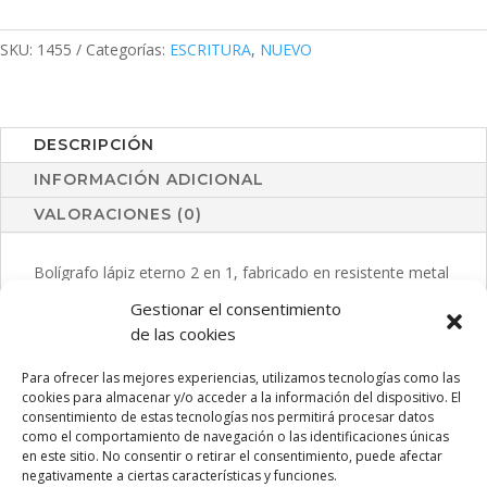
Holwick
cantidad
SKU:
1455
Categorías:
ESCRITURA
,
NUEVO
DESCRIPCIÓN
INFORMACIÓN ADICIONAL
VALORACIONES (0)
Bolígrafo lápiz eterno 2 en 1, fabricado en resistente metal
de acabado brillo. Con cierre de capucha, incluye bolígrafo
Gestionar el consentimiento
en un extremo (carga jumbo y tinta azul), y lápiz eterno en
de las cookies
el otro extremo, para así usar siempre el mismo lápiz y no
generar residuos. Presentado en estuche individual negro.
Para ofrecer las mejores experiencias, utilizamos tecnologías como las
cookies para almacenar y/o acceder a la información del dispositivo. El
consentimiento de estas tecnologías nos permitirá procesar datos
como el comportamiento de navegación o las identificaciones únicas
en este sitio. No consentir o retirar el consentimiento, puede afectar
PRODUCTOS RELACIONADOS
negativamente a ciertas características y funciones.