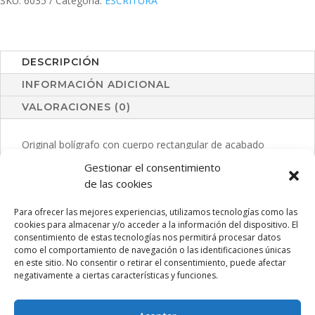
SKU:
6035
Categoría:
ESCRITURA
DESCRIPCIÓN
INFORMACIÓN ADICIONAL
VALORACIONES (0)
Original bolígrafo con cuerpo rectangular de acabado
translúcido monocolor. Con mecanismo pulsador, original
Gestionar el consentimiento
clip y disponible en extensa gama de colores. Tinta azul.
de las cookies
Para ofrecer las mejores experiencias, utilizamos tecnologías como las
cookies para almacenar y/o acceder a la información del dispositivo. El
consentimiento de estas tecnologías nos permitirá procesar datos
PRODUCTOS RELACIONADOS
como el comportamiento de navegación o las identificaciones únicas
en este sitio. No consentir o retirar el consentimiento, puede afectar
negativamente a ciertas características y funciones.