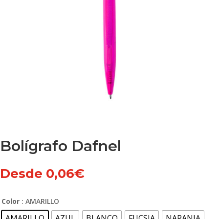
Bolígrafo Dafnel
Desde
0,06
€
Color
: AMARILLO
AMARILLO
AZUL
BLANCO
FUCSIA
NARANJA