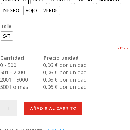
NEGRO
ROJO
VERDE
Talla
S/T
Limpiar
Cantidad
Precio unidad
0 - 500
0,06 € por unidad
501 - 2000
0,06 € por unidad
2001 - 5000
0,06 € por unidad
5001 o más
0,06 € por unidad
Bolígrafo
AÑADIR AL CARRITO
Dafnel
cantidad