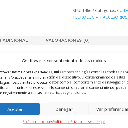
cantidad
SKU:
1466
Categorías:
CUID
TECNOLOGÍA Y ACCESORIOS
 ADICIONAL
VALORACIONES (0)
ster 300D RPET, elaborado a partir de plástico reciclado, para así fom
Gestionar el consentimiento de las cookies
n cierre magnético y etiqueta interior con distintivo RPET. Incluye ca
spositivo mientras se produce la carga del mismo e incluyendo anillo 
ofrecer las mejores experiencias, utilizamos tecnologías como las cookies para
ada de 5.000 mAh de capacidad de carga, con puerto Tipo C de entrad
enar y/o acceder a la información del dispositivo. El consentimiento de estas
rte para smartphone y multitud de compartimentos para tarjetas, inclu
logías nos permitirá procesar datos como el comportamiento de navegación o
ificaciones únicas en este sitio. No consentir o retirar el consentimiento, puede
ada en atractiva caja individual de diseño.Las capacidades mostradas 
ar negativamente a ciertas características y funciones.
as baterías de grado A y no recicladas, con una vida útil de al menos
tándares RoHS y en cumplimiento con los siguientes requisitos de s
tección contra descarga completa que proporciona una mayor durabil
Aceptar
Denegar
Ver preferencia
ferencia de carga constante, acorde con la capacidad del dispositivo d
Política de cookies
Política de Privacidad
Aviso legal