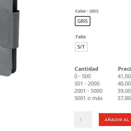
Color
: GRIS
GRIS
Talla
S/T
Cantidad
Prec
0 - 500
41,00
501 - 2000
40,00
2001 - 5000
39,00
5001 o más
37,80
Bloc
AÑADIR AL
Multifunción
Dambier