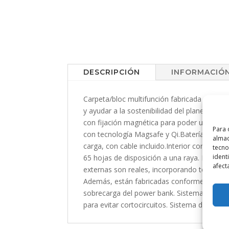
DESCRIPCIÓN
INFORMACIÓN
Carpeta/bloc multifunción fabricada en polié
y ayudar a la sostenibilidad del planeta. Co
con fijación magnética para poder usar el di
Para 
con tecnología Magsafe y Qi.Batería integr
almac
carga, con cable incluido.Interior con sopo
tecno
ident
65 hojas de disposición a una raya. Present
afect
externas son reales, incorporando todas ell
Además, están fabricadas conforme a los es
sobrecarga del power bank. Sistema de pro
para evitar cortocircuitos. Sistema de trans