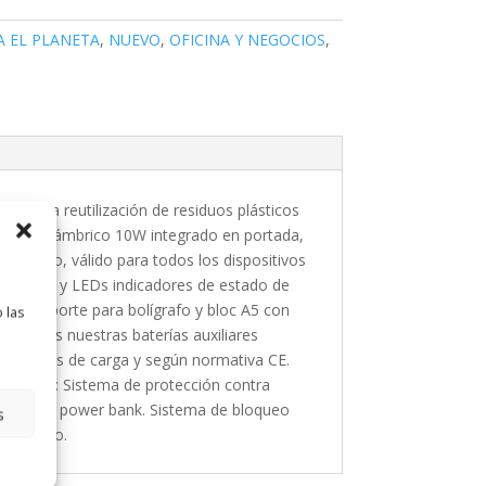
A EL PLANETA
,
NUEVO
,
OFICINA Y NEGOCIOS
,
entar la reutilización de residuos plásticos
rgador inalámbrico 10W integrado en portada,
adhesivo, válido para todos los dispositivos
a/salida y LEDs indicadores de estado de
idos soporte para bolígrafo y bloc A5 con
 las
en todas nuestras baterías auxiliares
 500 ciclos de carga y según normativa CE.
eguridad: Sistema de protección contra
idad del power bank. Sistema de bloqueo
s
e destino.