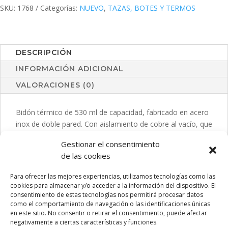
SKU:
1768
Categorías:
NUEVO
,
TAZAS, BOTES Y TERMOS
DESCRIPCIÓN
INFORMACIÓN ADICIONAL
VALORACIONES (0)
Bidón térmico de 530 ml de capacidad, fabricado en acero
inox de doble pared. Con aislamiento de cobre al vacío, que
permite mantener el calor y el frío durante más tiempo,
Gestionar el consentimiento
llegando a las 12 y 48 horas respectivamente. Tapón a
de las cookies
rosca con asa integrada a juego, libre de BPA. Disponible
en variada gama de colores metalizados y presentado en
Para ofrecer las mejores experiencias, utilizamos tecnologías como las
caja individual de diseño kraft.
cookies para almacenar y/o acceder a la información del dispositivo. El
consentimiento de estas tecnologías nos permitirá procesar datos
como el comportamiento de navegación o las identificaciones únicas
en este sitio. No consentir o retirar el consentimiento, puede afectar
negativamente a ciertas características y funciones.