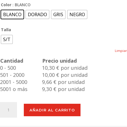
Color
: BLANCO
BLANCO
DORADO
GRIS
NEGRO
Talla
S/T
Limpiar
Cantidad
Precio unidad
0 - 500
10,30 € por unidad
501 - 2000
10,00 € por unidad
2001 - 5000
9,66 € por unidad
5001 o más
9,30 € por unidad
Bidón
AÑADIR AL CARRITO
Térmico
Roach
cantidad