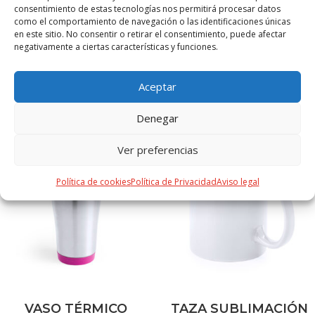
valorada en soluciones de sostenibilidad. Debidamente
consentimiento de estas tecnologías nos permitirá procesar datos
tratado, permite obtener nuevos recursos de infinita
como el comportamiento de navegación o las identificaciones únicas
utilización.
en este sitio. No consentir o retirar el consentimiento, puede afectar
negativamente a ciertas características y funciones.
Aceptar
PRODUCTOS RELACIONADOS
Denegar
Ver preferencias
Política de cookies
Política de Privacidad
Aviso legal
VASO TÉRMICO
TAZA SUBLIMACIÓN