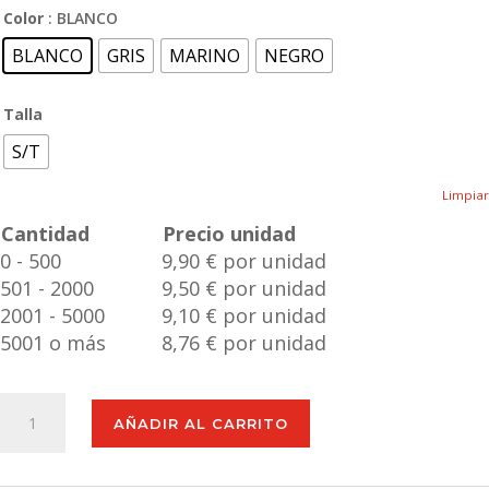
Color
: BLANCO
BLANCO
GRIS
MARINO
NEGRO
Talla
S/T
Limpiar
Cantidad
Precio unidad
0 - 500
9,90 € por unidad
501 - 2000
9,50 € por unidad
2001 - 5000
9,10 € por unidad
5001 o más
8,76 € por unidad
Bidón
AÑADIR AL CARRITO
Térmico
Breidy
cantidad