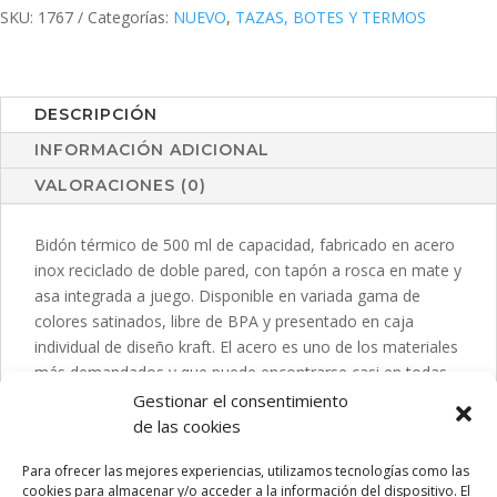
SKU:
1767
Categorías:
NUEVO
,
TAZAS, BOTES Y TERMOS
DESCRIPCIÓN
INFORMACIÓN ADICIONAL
VALORACIONES (0)
Bidón térmico de 500 ml de capacidad, fabricado en acero
inox reciclado de doble pared, con tapón a rosca en mate y
asa integrada a juego. Disponible en variada gama de
colores satinados, libre de BPA y presentado en caja
individual de diseño kraft. El acero es uno de los materiales
más demandados y que puede encontrarse casi en todas
partes, desde productos de uso diario a grandes
Gestionar el consentimiento
construcciones. Con innumerables propiedades, entre las
de las cookies
que cabe destacar la durabilidad y su alto grado de
Para ofrecer las mejores experiencias, utilizamos tecnologías como las
reutilización, convirtiéndolo en una alternativa muy
cookies para almacenar y/o acceder a la información del dispositivo. El