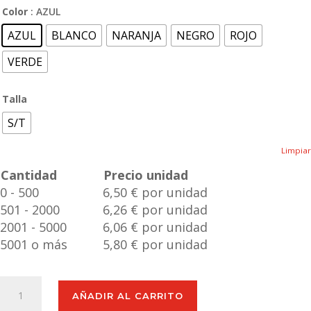
Color
: AZUL
AZUL
BLANCO
NARANJA
NEGRO
ROJO
VERDE
Talla
S/T
Limpiar
Cantidad
Precio unidad
0 - 500
6,50 € por unidad
501 - 2000
6,26 € por unidad
2001 - 5000
6,06 € por unidad
5001 o más
5,80 € por unidad
Bidón
AÑADIR AL CARRITO
Smaly