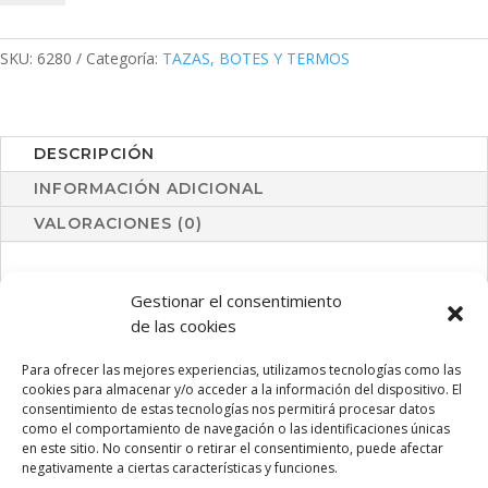
cantidad
SKU:
6280
Categoría:
TAZAS, BOTES Y TERMOS
DESCRIPCIÓN
INFORMACIÓN ADICIONAL
VALORACIONES (0)
Bidón en alta calidad y de gran capacidad -800 ml- en
Gestionar el consentimiento
acero inox. Sistema de fácil apertura libre de BPA y asa de
de las cookies
transporte a juego. Disponible en variada gama de colores
brillantes y presentado en atractiva caja de diseño.
Para ofrecer las mejores experiencias, utilizamos tecnologías como las
cookies para almacenar y/o acceder a la información del dispositivo. El
consentimiento de estas tecnologías nos permitirá procesar datos
como el comportamiento de navegación o las identificaciones únicas
en este sitio. No consentir o retirar el consentimiento, puede afectar
PRODUCTOS RELACIONADOS
negativamente a ciertas características y funciones.