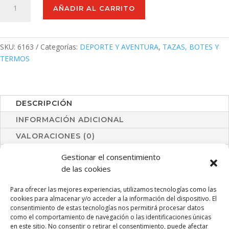
AÑADIR AL CARRITO
Rextan
cantidad
SKU:
6163
Categorías:
DEPORTE Y AVENTURA
,
TAZAS, BOTES Y
TERMOS
DESCRIPCIÓN
INFORMACIÓN ADICIONAL
VALORACIONES (0)
Gestionar el consentimiento
Bidón de 790ml de capacidad con cuerpo acabado en
de las cookies
acero inox de vivos y variados colores mates. Con tapón
de seguridad a juego. Presentado en atractiva caja de
Para ofrecer las mejores experiencias, utilizamos tecnologías como las
diseño.
cookies para almacenar y/o acceder a la información del dispositivo. El
consentimiento de estas tecnologías nos permitirá procesar datos
como el comportamiento de navegación o las identificaciones únicas
en este sitio. No consentir o retirar el consentimiento, puede afectar