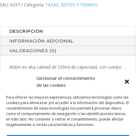
SKU:
6297
Categoría:
TAZAS, BOTES Y TERMOS
DESCRIPCIÓN
INFORMACIÓN ADICIONAL
VALORACIONES (0)
Bidón en alta calidad de 530ml de capacidad, con cuerpo
de acabado en material tritán de resistencia al calor (hasta
Gestionar el consentimiento
95º C) y libre de BPA. Disponible en variada gama de
de las cookies
colores translúcidos con tapón de rosca a juego.
Para ofrecer las mejores experiencias, utilizamos tecnologías como las
cookies para almacenar y/o acceder a la información del dispositivo. El
consentimiento de estas tecnologías nos permitirá procesar datos
como el comportamiento de navegación o las identificaciones únicas
PRODUCTOS RELACIONADOS
en este sitio. No consentir o retirar el consentimiento, puede afectar
negativamente a ciertas características y funciones.