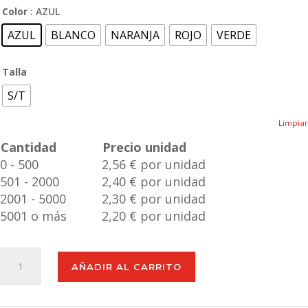
Color
: AZUL
AZUL
BLANCO
NARANJA
ROJO
VERDE
Talla
S/T
Limpiar
Cantidad
Precio unidad
0 - 500
2,56 € por unidad
501 - 2000
2,40 € por unidad
2001 - 5000
2,30 € por unidad
5001 o más
2,20 € por unidad
Bidón
AÑADIR AL CARRITO
Pruler
cantidad