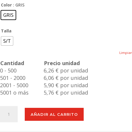
Color
: GRIS
GRIS
Talla
S/T
Limpiar
Cantidad
Precio unidad
0 - 500
6,26 € por unidad
501 - 2000
6,06 € por unidad
2001 - 5000
5,90 € por unidad
5001 o más
5,76 € por unidad
Bidón
AÑADIR AL CARRITO
Mascotas
Flaganan
cantidad