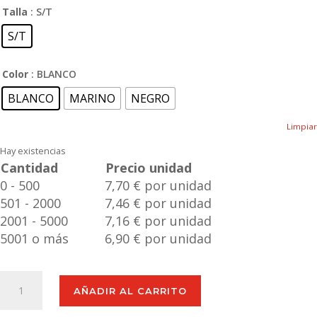
Talla
: S/T
S/T
Color
: BLANCO
BLANCO
MARINO
NEGRO
Limpiar
Hay existencias
Cantidad
Precio unidad
0 - 500
7,70 € por unidad
501 - 2000
7,46 € por unidad
2001 - 5000
7,16 € por unidad
5001 o más
6,90 € por unidad
Bidón
AÑADIR AL CARRITO
Kramex
cantidad