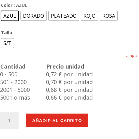
Color
: AZUL
AZUL
DORADO
PLATEADO
ROJO
ROSA
Talla
S/T
Limpiar
Cantidad
Precio unidad
0 - 500
0,72 € por unidad
501 - 2000
0,70 € por unidad
2001 - 5000
0,68 € por unidad
5001 o más
0,66 € por unidad
Bálsamo
AÑADIR AL CARRITO
Labial
Tarian
cantidad