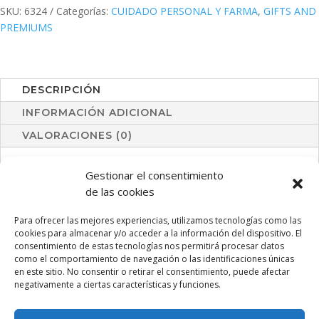
SKU:
6324
Categorías:
CUIDADO PERSONAL Y FARMA
,
GIFTS AND
PREMIUMS
DESCRIPCIÓN
INFORMACIÓN ADICIONAL
VALORACIONES (0)
Barra de bálsamo labial con protección SPF15 y aroma
Gestionar el consentimiento
vainilla. En variada gama de colores metalizados.
de las cookies
Para ofrecer las mejores experiencias, utilizamos tecnologías como las
cookies para almacenar y/o acceder a la información del dispositivo. El
consentimiento de estas tecnologías nos permitirá procesar datos
PRODUCTOS RELACIONADOS
como el comportamiento de navegación o las identificaciones únicas
en este sitio. No consentir o retirar el consentimiento, puede afectar
negativamente a ciertas características y funciones.