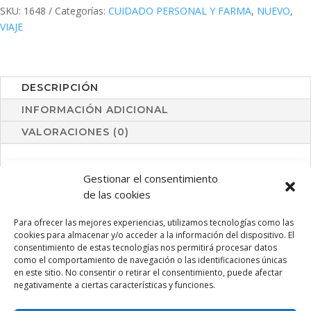
SKU:
1648
Categorías:
CUIDADO PERSONAL Y FARMA
,
NUEVO
,
VIAJE
DESCRIPCIÓN
INFORMACIÓN ADICIONAL
VALORACIONES (0)
Antifaz de descanso en suave satén, con cinta elástica a
Gestionar el consentimiento
juego. Presentado en bolsita individual de satén con cierre
de las cookies
de cordón a juego.
Para ofrecer las mejores experiencias, utilizamos tecnologías como las
cookies para almacenar y/o acceder a la información del dispositivo. El
consentimiento de estas tecnologías nos permitirá procesar datos
como el comportamiento de navegación o las identificaciones únicas
PRODUCTOS RELACIONADOS
en este sitio. No consentir o retirar el consentimiento, puede afectar
negativamente a ciertas características y funciones.