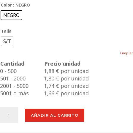
Color
: NEGRO
NEGRO
Talla
S/T
Limpiar
Cantidad
Precio unidad
0 - 500
1,88 € por unidad
501 - 2000
1,80 € por unidad
2001 - 5000
1,74 € por unidad
5001 o más
1,66 € por unidad
Antifaz
AÑADIR AL CARRITO
Brenda
cantidad