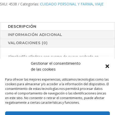
SKU:
4538
Categorías:
CUIDADO PERSONAL Y FARMA
,
VIAJE
DESCRIPCIÓN
INFORMACIÓN ADICIONAL
VALORACIONES (0)
Almohadilla cilíndrica con cuerpo de suave acabado en
poliéster en amplia gama de vivos colores. Con relleno de
Gestionar el consentimiento
bolitas y etiqueta neutra para marcaje.
de las cookies
Para ofrecer las mejores experiencias, utilizamos tecnologías como las
cookies para almacenar y/o acceder a la información del dispositivo. El
consentimiento de estas tecnologías nos permitirá procesar datos
PRODUCTOS RELACIONADOS
como el comportamiento de navegación o las identificaciones únicas
en este sitio. No consentir o retirar el consentimiento, puede afectar
negativamente a ciertas características y funciones.