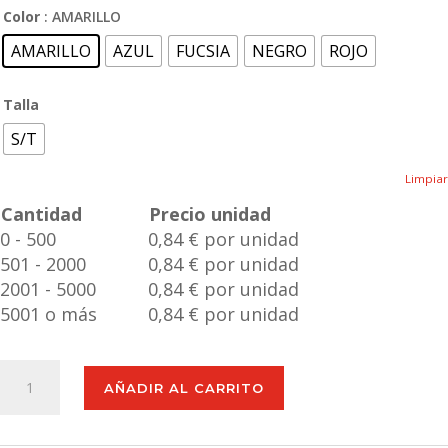
Color
: AMARILLO
AMARILLO
AZUL
FUCSIA
NEGRO
ROJO
Talla
S/T
Limpiar
Cantidad
Precio unidad
0 - 500
0,84 € por unidad
501 - 2000
0,84 € por unidad
2001 - 5000
0,84 € por unidad
5001 o más
0,84 € por unidad
Almohadilla
AÑADIR AL CARRITO
Sould
cantidad