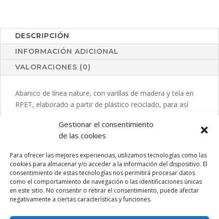
DESCRIPCIÓN
INFORMACIÓN ADICIONAL
VALORACIONES (0)
Abanico de línea nature, con varillas de madera y tela en
RPET, elaborado a partir de plástico reciclado, para así
fomentar la reutilización de residuos plásticos y ayudar a la
Gestionar el consentimiento
sostenibilidad del planeta. Presentado en caja individual de
de las cookies
diseño eco.
Para ofrecer las mejores experiencias, utilizamos tecnologías como las
cookies para almacenar y/o acceder a la información del dispositivo. El
consentimiento de estas tecnologías nos permitirá procesar datos
PRODUCTOS RELACIONADOS
como el comportamiento de navegación o las identificaciones únicas
en este sitio. No consentir o retirar el consentimiento, puede afectar
negativamente a ciertas características y funciones.