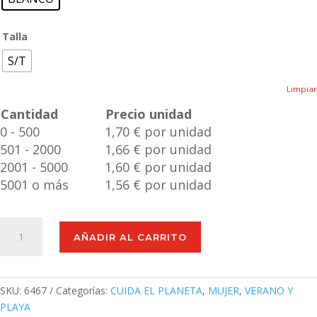
Talla
S/T
Limpiar
Cantidad
Precio unidad
0 - 500
1,70 € por unidad
501 - 2000
1,66 € por unidad
2001 - 5000
1,60 € por unidad
5001 o más
1,56 € por unidad
Abanico
AÑADIR AL CARRITO
Woter
cantidad
SKU:
6467
Categorías:
CUIDA EL PLANETA
,
MUJER
,
VERANO Y
PLAYA